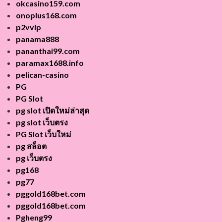
okcasino159.com
onoplus168.com
p2vvip
panama888
pananthai99.com
paramax1688.info
pelican-casino
PG
PG Slot
pg slot เปิดใหม่ล่าสุด
pg slot เว็บตรง
PG Slot เว็บใหม่
pg สล็อต
pg เว็บตรง
pg168
pg77
pggold168bet.com
pggold168bet.com
Pgheng99