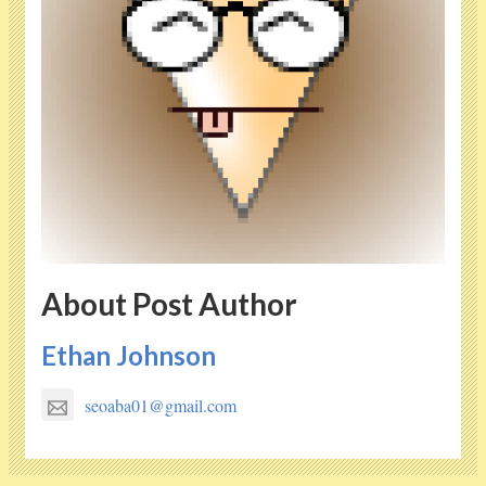
About Post Author
Ethan Johnson
seoaba01@gmail.com