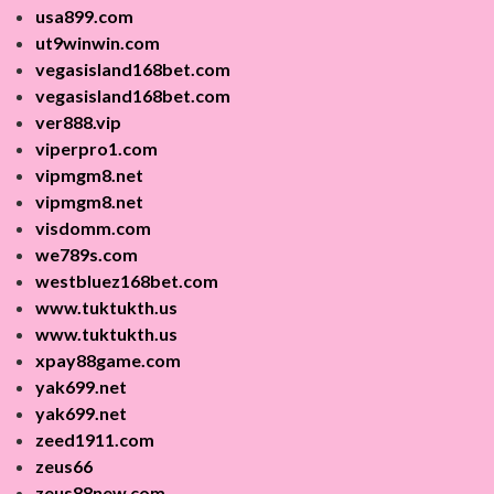
usa899.com
ut9winwin.com
vegasisland168bet.com
vegasisland168bet.com
ver888.vip
viperpro1.com
vipmgm8.net
vipmgm8.net
visdomm.com
we789s.com
westbluez168bet.com
www.tuktukth.us
www.tuktukth.us
xpay88game.com
yak699.net
yak699.net
zeed1911.com
zeus66
zeus88new.com