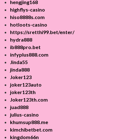
hengjing168
highflys-casino
hiso8888s.com
hotloots-casino
https://sretthi99.bet/enter/
hydra888
ib888pro.bet
infyplus888.com
Jinda55
jinda888
Joker123
joker123auto
joker123th
Joker123th.com
juad888
julius-casino
khumsup888.me
kimchibetbet.com
kingdom66n