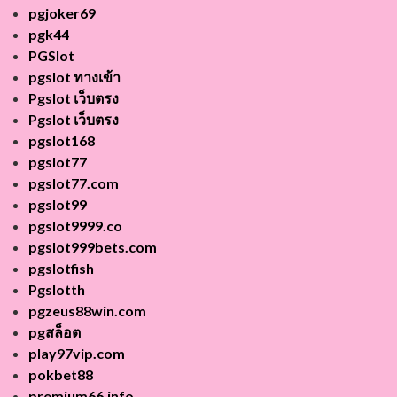
pgjoker69
pgk44
PGSlot
pgslot ทางเข้า
Pgslot เว็บตรง
Pgslot เว็บตรง
pgslot168
pgslot77
pgslot77.com
pgslot99
pgslot9999.co
pgslot999bets.com
pgslotfish
Pgslotth
pgzeus88win.com
pgสล็อต
play97vip.com
pokbet88
premium66.info