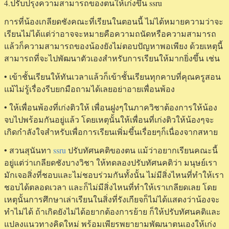
4.ปรับปรุงความสามารถของตนให้เก่งขึ้น ssru
การที่น้องเกลียดชังคณะที่เรียนในตอนนี้ ไม่ได้หมายความว่าจะ
เรียนไม่ได้แต่ว่าอาจจะหมายคือความถนัดหรือความสามารถ
แล้วก็ความสามารถของน้องยังไม่ตอบปัญหาพอเพียง ด้วยเหตุนี้
สามารถที่จะไปพัฒนาตัวเองสำหรับการเรียนให้มากยิ่งขึ้น เช่น
• เข้าชั้นเรียนให้ทันเวลาแล้วก็เข้าชั้นเรียนทุกคาบที่คุณครูสอน
แม้ไม่รู้เรื่องรีบยกมือถามได้เลยอย่าอายเพื่อนพ้อง
• ให้เพื่อนพ้องที่เก่งติวให้ เพื่อนฝูงๆในภาควิชาต้องการให้น้อง
จบไปพร้อมกันอยู่แล้ว โดยเหตุนั้นให้เพื่อนที่เก่งติวให้น้องๆจะ
เกิดกำลังใจสำหรับเพื่อการเรียนเพิ่มขึ้นเรื่อยๆก็เนื่องจากสหาย
• สวนสุนันทา
ssru
ปรับทัศนคติของตน แม้ว่าอยากเรียนคณะนี้
อยู่แต่ว่าเกลียดชังบางวิชา ให้ทดลองปรับทัศนคติว่า มนุษย์เรา
มักเจอสิ่งที่ชอบและไม่ชอบร่วมกันทั้งนั้น ไม่มีสิ่งไหนที่ทำให้เรา
ชอบได้ตลอดเวลา และก็ไม่มีสิ่งไหนที่ทำให้เราเกลียดเลย โดย
เหตุนั้นการศึกษาเล่าเรียนในสิ่งที่รังเกียจก็ไม่ได้แสดงว่าน้องจะ
ทำไม่ได้ ถ้าเกิดยังไม่ได้อยากต้องการย้าย ก็ให้ปรับทัศนคติและ
แปลงแนวทางคิดใหม่ พร้อมเพียรพยายามพัฒนาตนเองให้เก่ง