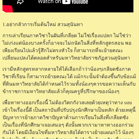
1.อย่ากลัวการเริ่มต้นใหม่ สวนสุนันทา
การเล่าเรียนภาควิชาในฝันที่เกลียด ไม่ใช่เรื่องแปลก ไม่ใช่ว่า
ไม่เก่งแต่น้องบางครั้งก็อาจจะไม่ถนัดในสิ่งที่หลักสูตรสอน พอ
เพียงเรียนไปแล้วรู้สึกไม่ตรงหัวใจ ก็สามารถที่จะย้ายคณะ
เปลี่ยนแปลงได้ตลอดสำหรับมหาวิทยาลัยราชภัฏสวนสุนันทา
เรามีหลักสูตรหลากหลายให้ได้เลือกถ้าว่าน้องๆเกลียดชังภาค
วิชาที่เรียน ก็สามารถย้ายคณะได้ แม้กระนั้นจำต้องขึ้นกับข้อแม้
ที่ดินมหาวิทยาลัยได้กำหนดไว้รวมทั้งน้องๆควรขอความเห็นกับ
ข้าราชการมหาวิทยาลัยแล้วก็คุณครูที่ปรึกษาของน้องๆ
เพื่อหาทางออกเรื่องนี้ ไม่ต้องวิตกกังวลเลยด้วยเหตุว่าทาง ssru
เข้าใจเรื่องนี้ดี เป็นสถาบันที่ปรับปรุงนักศึกษาเป็นหลัก ด้วยเหตุนี้
ปัญหาการย้ายภาควิชาปัญหาด้านการเรียนในสิ่งที่เกลียดชัง
เป็นเรื่องที่นักศึกษาเจอเสมอๆ ดังนั้นพวกเรามาหาทางออกร่วม
กันได้ โดยมีเงื่อนไขที่มหาวิทยาลัยได้ตารางย้ายแผนกไว้ น้องๆ