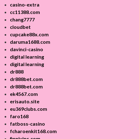
casino-extra
cc11388.com
chang7777
cloudbet
cupcake88x.com
daruma1688.com
davinci-casino
digital learning
digital learning
dr888
dr888bet.com
dr888bet.com
ek4567.com
erisauto.site
eu369clubs.com
faro168
fatboss-casino
fcharoenkit168.com
finnivips.com