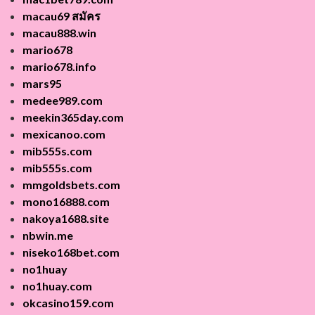
macau69 สมัคร
macau888.win
mario678
mario678.info
mars95
medee989.com
meekin365day.com
mexicanoo.com
mib555s.com
mib555s.com
mmgoldsbets.com
mono16888.com
nakoya1688.site
nbwin.me
niseko168bet.com
no1huay
no1huay.com
okcasino159.com