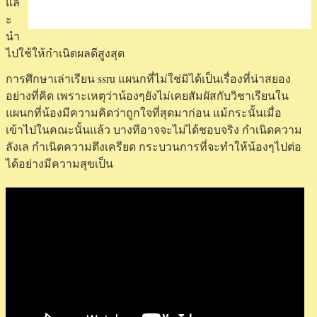
แล
สร้าง
ะ
นัก
นำ
กิจกรรม
ไปใช้ให้กำเนิดผลดีสูงสุด
จบ
การศึกษาเล่าเรียน ssru แผนกที่ไม่ใช่มิได้เป็นเรื่องที่น่าสยอง
มา
อย่างที่คิด เพราะเหตุว่าน้องๆยังไม่เคยสัมผัสกับวิชาเรียนใน
มี
แผนกที่น้องมีความคิดว่าถูกใจที่สุดมาก่อน แม้กระนั้นเมื่อ
งาน
เข้าไปในคณะนั้นแล้ว บางทีอาจจะไม่ได้ชอบจริง กำเนิดความ
ทำ
ลังเล กำเนิดความตึงเครียด กระบวนการที่จะทำให้น้องๆไปต่อ
สวนสุนัน
ได้อย่างมีความสุขเป็น
สมัคร
เรียน
ออนไลน์
Top
35
by
Muriel
ssru.ac.th