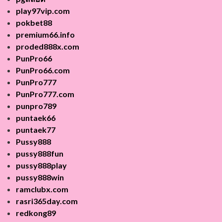
play97vip.com
pokbet88
premium66.info
proded888x.com
PunPro66
PunPro66.com
PunPro777
PunPro777.com
punpro789
puntaek66
puntaek77
Pussy888
pussy888fun
pussy888play
pussy888win
ramclubx.com
rasri365day.com
redkong89