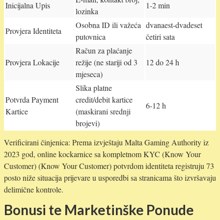
Inicijalna Upis
1-2 min
lozinka
Osobna ID ili važeća
dvanaest-dvadeset
Provjera Identiteta
putovnica
četiri sata
Račun za plaćanje
Provjera Lokacije
režije (ne stariji od 3
12 do 24 h
mjeseca)
Slika platne
Potvrda Payment
credit/debit kartice
6-12 h
Kartice
(maskirani srednji
brojevi)
Verificirani činjenica: Prema izvještaju Malta Gaming Authority iz
2023 god, online kockarnice sa kompletnom KYC (Know Your
Customer) (Know Your Customer) potvrdom identiteta registruju 73
posto niže situacija prijevare u usporedbi sa stranicama što izvršavaju
delimične kontrole.
Bonusi te Marketinške Ponude