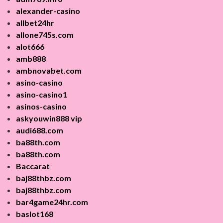
alexander-casino
allbet24hr
allone745s.com
alot666
amb888
ambnovabet.com
asino-casino
asino-casino1
asinos-casino
askyouwin888 vip
audi688.com
ba88th.com
ba88th.com
Baccarat
baj88thbz.com
baj88thbz.com
bar4game24hr.com
baslot168