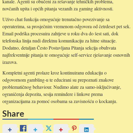
kanale. Agenti su obučeni za rešavanje tehničkih problema,
novčanih upita i općih pitanja vezanih za gaming aktivnosti.
Uživo chat funkcija omogućuje trenutačno povezivanje sa
operaterima, sa prosječnim vremenom odgovora od četrdeset pet sek.
Email podrška procesuira zahtjeve u roku dva do šest sati, dok
telefonska linija nudi direktnu komunikaciju za hitne situacije.
Dodatno, detaljan Često Postavljana Pitanja sekcija obuhvata
najfrekventnije pitanja te omogućuje self-service rješavanje osnovnih
izazova.
Kompletni agenti prolaze kroz kontinuiranu edukaciju o
odgovornom gambling-u te educirani su prepoznati znakove
problematičnog behaviour. Nudimo alate za samo-isključivanje,
ograničenja depozita, sesija remindere i linkove prema
organizacijama za pomoć osobama sa zavisnošću o kockanju.
Share