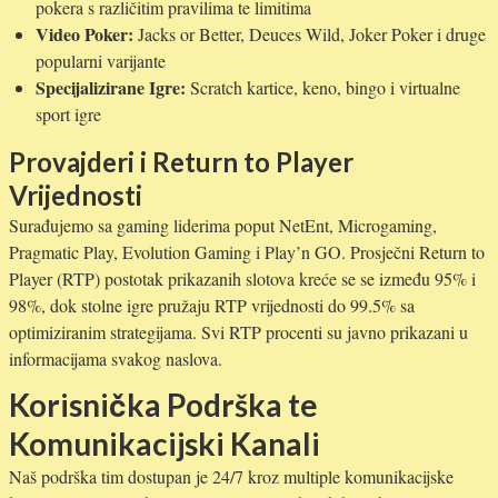
pokera s različitim pravilima te limitima
Video Poker:
Jacks or Better, Deuces Wild, Joker Poker i druge
popularni varijante
Specijalizirane Igre:
Scratch kartice, keno, bingo i virtualne
sport igre
Provajderi i Return to Player
Vrijednosti
Surađujemo sa gaming liderima poput NetEnt, Microgaming,
Pragmatic Play, Evolution Gaming i Play’n GO. Prosječni Return to
Player (RTP) postotak prikazanih slotova kreće se se između 95% i
98%, dok stolne igre pružaju RTP vrijednosti do 99.5% sa
optimiziranim strategijama. Svi RTP procenti su javno prikazani u
informacijama svakog naslova.
Korisnička Podrška te
Komunikacijski Kanali
Naš podrška tim dostupan je 24/7 kroz multiple komunikacijske