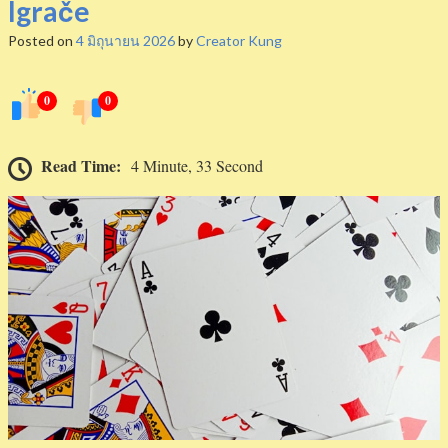
Igrače
Posted on
4 มิถุนายน 2026
by
Creator Kung
0
0
Read Time:
4 Minute, 33 Second