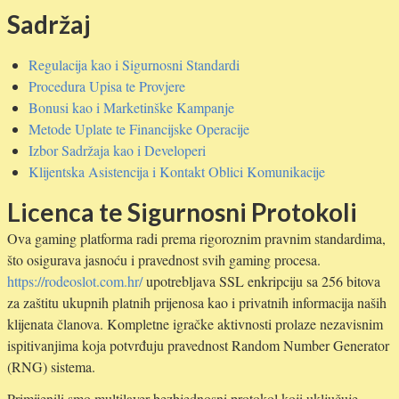
Sadržaj
Regulacija kao i Sigurnosni Standardi
Procedura Upisa te Provjere
Bonusi kao i Marketinške Kampanje
Metode Uplate te Financijske Operacije
Izbor Sadržaja kao i Developeri
Klijentska Asistencija i Kontakt Oblici Komunikacije
Licenca te Sigurnosni Protokoli
Ova gaming platforma radi prema rigoroznim pravnim standardima,
što osigurava jasnoću i pravednost svih gaming procesa.
https://rodeoslot.com.hr/
upotrebljava SSL enkripciju sa 256 bitova
za zaštitu ukupnih platnih prijenosa kao i privatnih informacija naših
klijenata članova. Kompletne igračke aktivnosti prolaze nezavisnim
ispitivanjima koja potvrđuju pravednost Random Number Generator
(RNG) sistema.
Primijenili smo multilayer bezbjednosni protokol koji uključuje