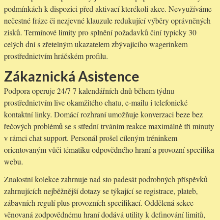
podmínkách k dispozici před aktivací kterékoli akce. Nevyužíváme
nečestné fráze či nezjevné klauzule redukující výběry oprávněných
zisků. Termínové limity pro splnění požadavků činí typicky 30
celých dní s zřetelným ukazatelem zbývajícího wagerinkem
prostřednictvím hráčském profilu.
Zákaznická Asistence
Podpora operuje 24/7 7 kalendářních dnů během týdnu
prostřednictvím live okamžitého chatu, e-mailu i telefonické
kontaktní linky. Domácí rozhraní umožňuje konverzaci beze bez
řečových problémů se s střední trváním reakce maximálně tři minuty
v rámci chat support. Personál prošel cíleným tréninkem
orientovaným vůči tématiku odpovědného hraní a provozní specifika
webu.
Znalostní kolekce zahrnuje nad sto padesát podrobných příspěvků
zahrnujících nejběžnější dotazy se týkající se registrace, plateb,
zábavních regulí plus provozních specifikací. Oddělená sekce
věnovaná zodpovědnému hraní dodává utility k definování limitů,