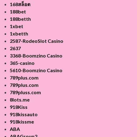
168สล็อต
188bet
188betth
1xbet
1xbetth
2587-RodeoSlot Casino
2637
3368-Boomzino Casino
365-casino
5610-Boomzino Casino
789plus.com
789plus.com
789pluss.com
8lots.me
918Kiss
918kissauto
918kissme
ABA
ABAGroup2