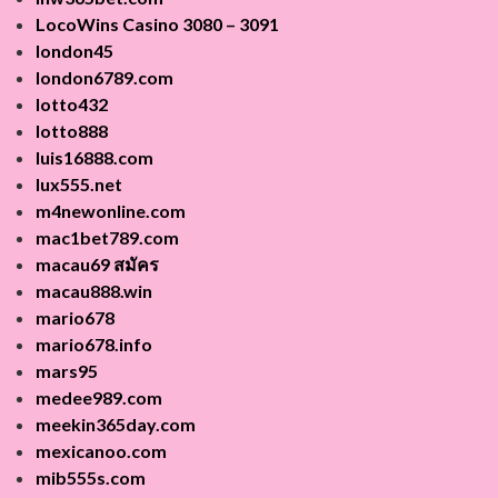
LocoWins Casino 3080 – 3091
london45
london6789.com
lotto432
lotto888
luis16888.com
lux555.net
m4newonline.com
mac1bet789.com
macau69 สมัคร
macau888.win
mario678
mario678.info
mars95
medee989.com
meekin365day.com
mexicanoo.com
mib555s.com