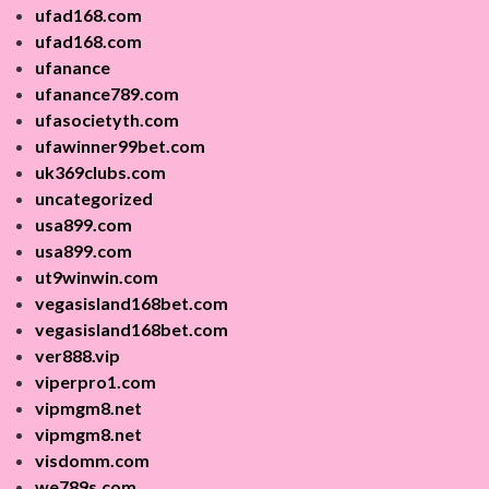
ufad168.com
ufad168.com
ufanance
ufanance789.com
ufasocietyth.com
ufawinner99bet.com
uk369clubs.com
uncategorized
usa899.com
usa899.com
ut9winwin.com
vegasisland168bet.com
vegasisland168bet.com
ver888.vip
viperpro1.com
vipmgm8.net
vipmgm8.net
visdomm.com
we789s.com