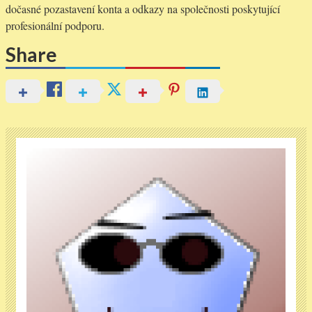
dočasné pozastavení konta a odkazy na společnosti poskytující
profesionální podporu.
Share