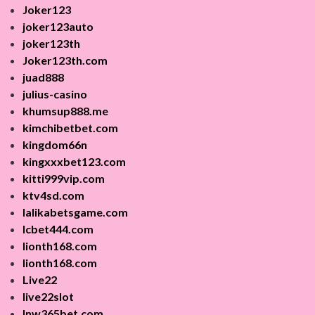
Joker123
joker123auto
joker123th
Joker123th.com
juad888
julius-casino
khumsup888.me
kimchibetbet.com
kingdom66n
kingxxxbet123.com
kitti999vip.com
ktv4sd.com
lalikabetsgame.com
lcbet444.com
lionth168.com
lionth168.com
Live22
live22slot
lnw365bet.com