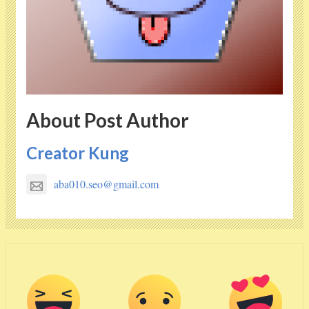
About Post Author
Creator Kung
aba010.seo@gmail.com