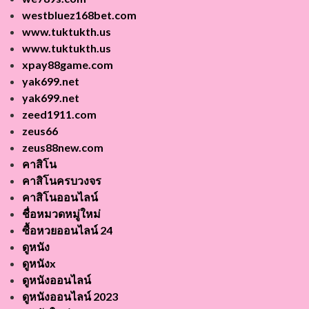
westbluez168bet.com
www.tuktukth.us
www.tuktukth.us
xpay88game.com
yak699.net
yak699.net
zeed1911.com
zeus66
zeus88new.com
คาสิโน
คาสิโนครบวงจร
คาสิโนออนไลน์
ชื่อหมวดหมู่ใหม่
ซื้อหวยออนไลน์ 24
ดูหนัง
ดูหนังx
ดูหนังออนไลน์
ดูหนังออนไลน์ 2023