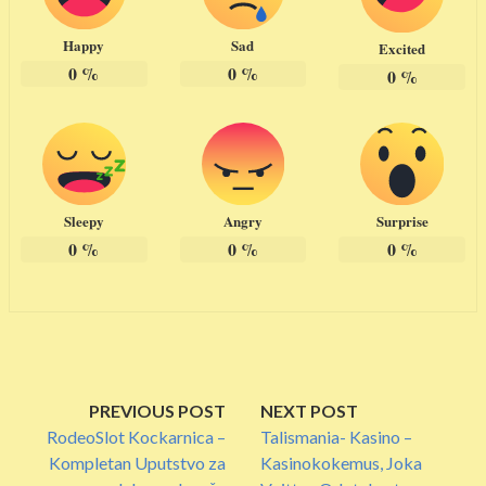
Happy
Sad
Excited
0
%
0
%
0
%
Sleepy
Angry
Surprise
0
%
0
%
0
%
Post
PREVIOUS POST
NEXT POST
RodeoSlot Kockarnica –
Talismania- Kasino –
navigation
Kompletan Uputstvo za
Kasinokokemus, Joka