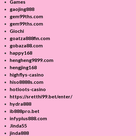
Games
gaojing888
gem99ths.com
gem99ths.com
Giochi
goatza888fin.com
gobaza88.com
happy168
hengheng9899.com
hengjing168
highflys-casino
hiso8888s.com
hotloots-casino
https://sretthi99.bet/enter/
hydra888
ib888pro.bet
infyplus888.com
Jinda55
jinda888