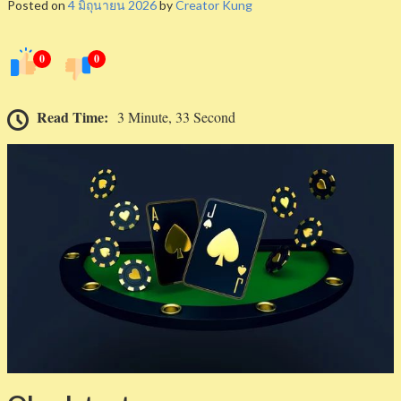
Posted on
4 มิถุนายน 2026
by
Creator Kung
0
0
Read Time:
3 Minute, 33 Second