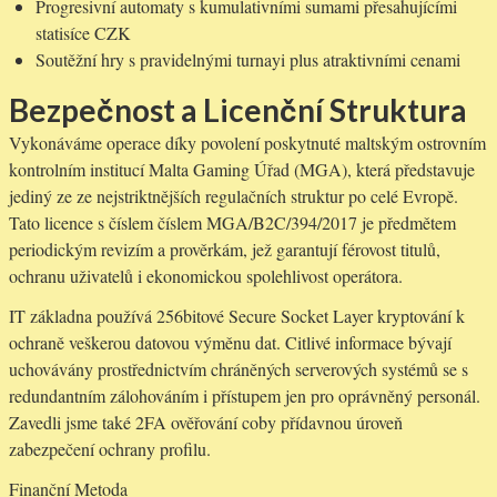
Progresivní automaty s kumulativními sumami přesahujícími
statisíce CZK
Soutěžní hry s pravidelnými turnayi plus atraktivními cenami
Bezpečnost a Licenční Struktura
Vykonáváme operace díky povolení poskytnuté maltským ostrovním
kontrolním institucí Malta Gaming Úřad (MGA), která představuje
jediný ze ze nejstriktnějších regulačních struktur po celé Evropě.
Tato licence s číslem číslem MGA/B2C/394/2017 je předmětem
periodickým revizím a prověrkám, jež garantují férovost titulů,
ochranu uživatelů i ekonomickou spolehlivost operátora.
IT základna používá 256bitové Secure Socket Layer kryptování k
ochraně veškerou datovou výměnu dat. Citlivé informace bývají
uchovávány prostřednictvím chráněných serverových systémů se s
redundantním zálohováním i přístupem jen pro oprávněný personál.
Zavedli jsme také 2FA ověřování coby přídavnou úroveň
zabezpečení ochrany profilu.
Finanční Metoda